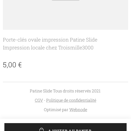
Porte-clés ovale impression Patine Slide
Impression locale chez Troismille3000
5,00
€
Patine Slide Tous droits réservés 2021
CGV
-
Politique de confidentialité
Optimisé par
Webnode
AJOUTER AU PANIER