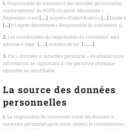
1.
Responsable du traitement des données personnelles,
conformément au RGPD (ci-après dénommée «
Règlement ») est
[…..]
, numéro d'identification
[….]
, basée à
[….]
(ci-après dénommée « Responsable du traitement »);
2.
Les coordonnées du responsable du traitement sont :
adresse e-mail :
[……]
, numéro de tel.:
[………]
;
3.
Par « données à caractère personnel » on entend toute
information se rapportant à une personne physique
identifiée ou identifiable.
La source des données
personnelles
1.
Le responsable du traitement traite les données à
caractère personnel après avoir obtenu le consentement